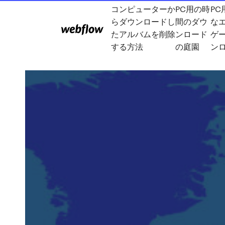
コンピューターか
PC用の時
PC
らダウンロードし
間のダウ
な
たアルバムを削除
ンロード
ゲ
する方法
の庭園
ン