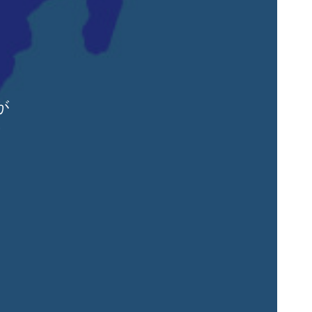
が
ー
イ