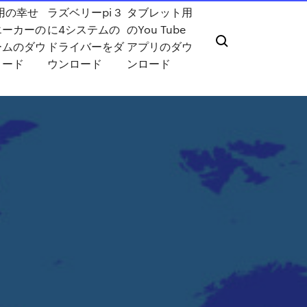
用の幸せ
ラズベリーpi 3
タブレット用
エーカーの
に4システムの
のYou Tube
ームのダウ
ドライバーをダ
アプリのダウ
ロード
ウンロード
ンロード